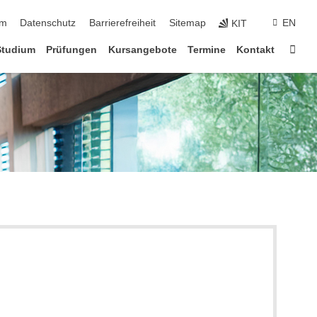
ringen
um
Datenschutz
Barrierefreiheit
Sitemap
EN
KIT
Star
Studium
Prüfungen
Kursangebote
Termine
Kontakt
)