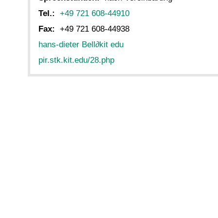
Tel.:
+49 721 608-44910
Fax:
+49 721 608-44938
hans-dieter Bell
∂
kit edu
pir.stk.kit.edu/28.php