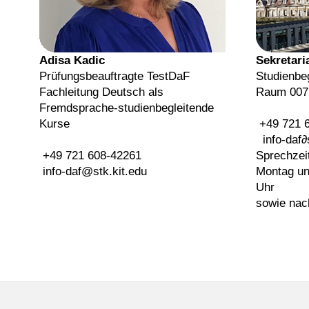
Adisa Kadic
Sekretari
Prüfungsbeauftragte TestDaF
Studienbe
Fachleitung Deutsch als
Raum 007,
Fremdsprache-studienbegleitende
Kurse
+49 721 
info-daf
∂
+49 721 608-42261
Sprechzei
info-daf@stk.kit.edu
Montag un
Uhr
sowie nac