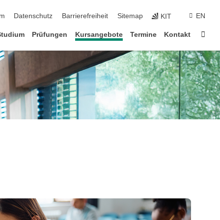
ringen
um
Datenschutz
Barrierefreiheit
Sitemap
EN
KIT
Star
Studium
Prüfungen
Kursangebote
Termine
Kontakt