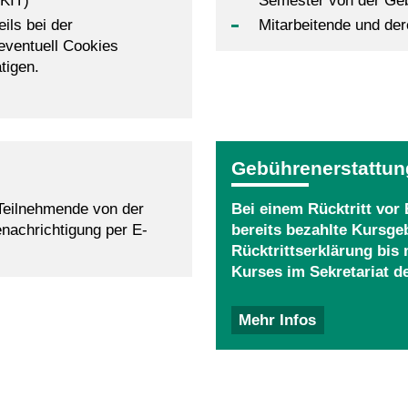
(KIT)
Semester von der Gebü
ils bei der
Mitarbeitende und der
eventuell Cookies
tigen.
Gebührenerstattun
Teilnehmende von der
Bei einem Rücktritt vor
enachrichtigung per E-
bereits bezahlte Kursgeb
Rücktrittserklärung bis
Kurses im Sekretariat d
Mehr Infos